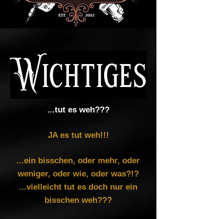
...tut es weh???
JA es tut weh!!!
...ein bisschen, oder mehr, oder
weniger, oder wie, oder was?!?
...vielleicht tut es doch nur ein
bisschen weh???